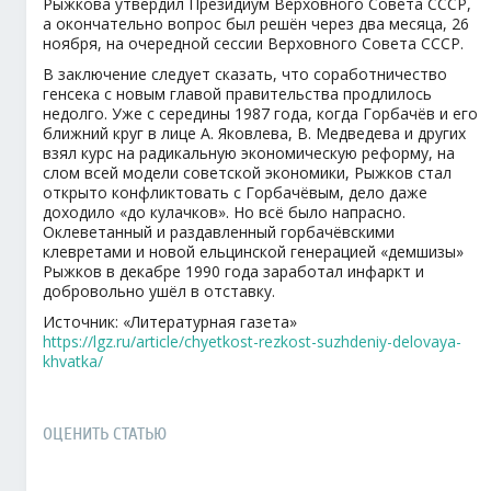
Рыжкова утвердил Президиум Верховного Совета СССР,
а окончательно вопрос был решён через два месяца, 26
ноября, на очередной сессии Верховного Совета СССР.
В заключение следует сказать, что соработничество
генсека с новым главой правительства продлилось
недолго. Уже с середины 1987 года, когда Горбачёв и его
ближний круг в лице А. Яковлева, В. Медведева и других
взял курс на радикальную экономическую реформу, на
слом всей модели советской экономики, Рыжков стал
открыто конфликтовать с Горбачёвым, дело даже
доходило «до кулачков». Но всё было напрасно.
Оклеветанный и раздавленный горбачёвскими
клевретами и новой ельцинской генерацией «демшизы»
Рыжков в декабре 1990 года заработал инфаркт и
добровольно ушёл в отставку.
Источник: «Литературная газета»
https://lgz.ru/article/chyetkost-rezkost-suzhdeniy-delovaya-
khvatka/
ОЦЕНИТЬ СТАТЬЮ