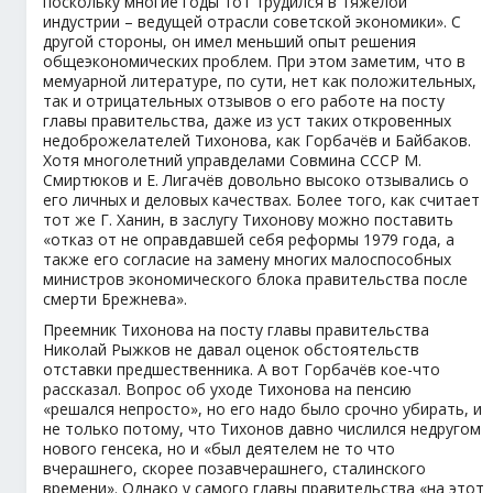
поскольку многие годы тот трудился в тяжёлой
индустрии – ведущей отрасли советской экономики». С
другой стороны, он имел меньший опыт решения
общеэкономических проблем. При этом заметим, что в
мемуарной литературе, по сути, нет как положительных,
так и отрицательных отзывов о его работе на посту
главы правительства, даже из уст таких откровенных
недоброжелателей Тихонова, как Горбачёв и Байбаков.
Хотя многолетний управделами Совмина СССР М.
Смиртюков и Е. Лигачёв довольно высоко отзывались о
его личных и деловых качествах. Более того, как считает
тот же Г. Ханин, в заслугу Тихонову можно поставить
«отказ от не оправдавшей себя реформы 1979 года, а
также его согласие на замену многих малоспособных
министров экономического блока правительства после
смерти Брежнева».
Преемник Тихонова на посту главы правительства
Николай Рыжков не давал оценок обстоятельств
отставки предшественника. А вот Горбачёв кое-что
рассказал. Вопрос об уходе Тихонова на пенсию
«решался непросто», но его надо было срочно убирать, и
не только потому, что Тихонов давно числился недругом
нового генсека, но и «был деятелем не то что
вчерашнего, скорее позавчерашнего, сталинского
времени». Однако у самого главы правительства «на этот