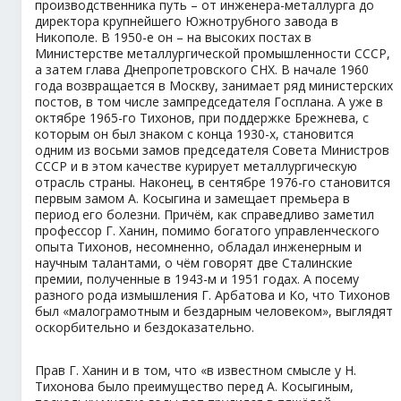
производственника путь – от инженера-металлурга до
директора крупнейшего Южнотрубного завода в
Никополе. В 1950-е он – на высоких постах в
Министерстве металлургической промышленности СССР,
а затем глава Днепропетровского СНХ. В начале 1960
года возвращается в Москву, занимает ряд министерских
постов, в том числе зампредседателя Госплана. А уже в
октябре 1965-го Тихонов, при поддержке Брежнева, с
которым он был знаком с конца 1930-х, становится
одним из восьми замов председателя Совета Министров
СССР и в этом качестве курирует металлургическую
отрасль страны. Наконец, в сентябре 1976-го становится
первым замом А. Косыгина и замещает премьера в
период его болезни. Причём, как справедливо заметил
профессор Г. Ханин, помимо богатого управленческого
опыта Тихонов, несомненно, обладал инженерным и
научным талантами, о чём говорят две Сталинские
премии, полученные в 1943-м и 1951 годах. А посему
разного рода измышления Г. Арбатова и Ко, что Тихонов
был «малограмотным и бездарным человеком», выглядят
оскорбительно и бездоказательно.
Прав Г. Ханин и в том, что «в известном смысле у Н.
Тихонова было преимущество перед А. Косыгиным,