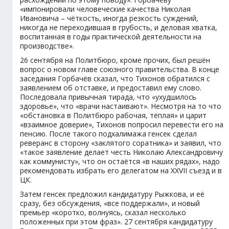
«импонировали человеческие качества Николая
Ивановича – чёткость, иногда резкость суждений,
никогда не переходившая в грубость, и деловая хватка,
воспитанная в годы практической деятельности на
производстве».
26 сентября на Политбюро, кроме прочих, был решён
вопрос о новом главе союзного правительства. В конце
заседания Горбачёв сказал, что Тихонов обратился с
заявлением об отставке, и предоставил ему слово.
Последовала привычная тирада, что «ухудшилось
здоровье», что «врачи настаивают». Несмотря на то что
«обстановка в Политбюро рабочая, тёплая» и царит
«взаимное доверие», Тихонов попросил перевести его на
пенсию. После такого подхалимажа генсек сделал
реверанс в сторону «заклятого соратника» и заявил, что
«такое заявление делает честь Николаю Александровичу
как коммунисту», что он остаётся «в наших рядах», надо
рекомендовать избрать его делегатом на XXVII съезд и в
ЦК.
Затем генсек предложил кандидатуру Рыжкова, и её
сразу, без обсуждения, «все поддержали», и новый
премьер «коротко, волнуясь, сказал несколько
положенных при этом фраз». 27 сентября кандидатуру