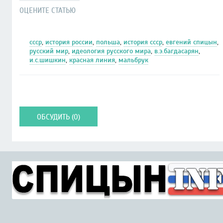
ОЦЕНИТЕ СТАТЬЮ
ссср
,
история россии
,
польша
,
история ссср
,
евгений спицын
,
русский мир
,
идеология русского мира
,
в.э.багдасарян
,
и.с.шишкин
,
красная линия
,
мальбрук
ОБСУДИТЬ (0)