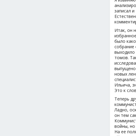
анализиро
записал и
Естествен
комменти
Итак, он 
избранное
было како
собрание 
выходило 
томов. Та
исследова
выпущено 
новых лен
специалис
Ильича, з
Это к сло
Теперь др
коммунист
Ладно, ос
он тем са
Коммунист
войны, но
На ее пол