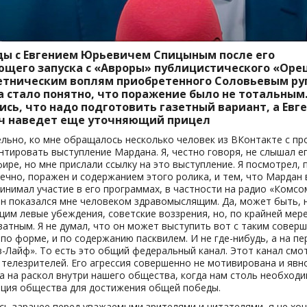
ды с Евгением Юрьевичем Спицыным после его
щего запуска с «Авроры» публицистического «Ор
етническим воплям приобретенного Соловьевым ру
 стало понятно, что поражение было не тотальным
ись, что надо подготовить газетный вариант, а Евг
ч наведет еще уточняющий прицел
льно, ко мне обращалось несколько человек из ВКонтакте с пр
тировать выступление Мардана. Я, честно говоря, не слышал ег
ире, но мне прислали ссылку на это выступление. Я посмотрел,
нечно, поражен и содержанием этого ролика, и тем, что Мардан 
инимал участие в его программах, в частности на радио «Комс
он показался мне человеком здравомыслящим. Да, может быть, 
им левые убеждения, советские воззрения, но, по крайней мере
ватным. Я не думал, что он может выступить вот с таким совер
 по форме, и по содержанию пасквилем. И не где-нибудь, а на п
-Лайф». То есть это общий федеральный канал. Этот канал смо
телезрителей. Его агрессия совершенно не мотивирована и явн
а на раскол внутри нашего общества, когда нам столь необход
ция общества для достижения общей победы.
сь заранее перед уважаемыми зрителями и читателями, я не хоч