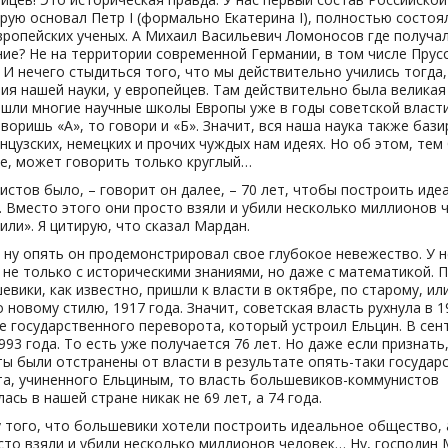
орую основал Петр I (формально Екатерина I), полностью состоя
вропейских ученых. А Михаил Васильевич Ломоносов где получа
ие? Не на территории современной Германии, в том числе Прусс
 И нечего стыдиться того, что мы действительно учились тогда,
ия нашей науки, у европейцев. Там действительно была великая 
шли многие научные школы Европы уже в годы советской власти
оворишь «А», то говори и «Б». Значит, вся наша наука также бази
нцузских, немецких и прочих чуждых нам идеях. Но об этом, тем
е, может говорить только круглый…
истов было, – говорит он далее, – 70 лет, чтобы построить иде
 Вместо этого они просто взяли и убили несколько миллионов ч
или». Я цитирую, что сказал Мардан.
 ну опять он продемонстрировал свое глубокое невежество. У н
не только с историческими знаниями, но даже с математикой. 
евики, как известно, пришли к власти в октябре, по старому, ил
о новому стилю, 1917 года. Значит, советская власть рухнула в 1
е государственного переворота, который устроил Ельцин. В сен
993 года. То есть уже получается 76 лет. Но даже если признать
ы были отстранены от власти в результате опять-таки государ
а, учиненного Ельциным, то власть большевиков-коммунистов
ась в нашей стране никак не 69 лет, а 74 года.
 того, что большевики хотели построить идеальное общество, 
сто взяли и убили несколько миллионов человек… Ну, господин