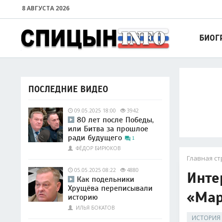
8 АВГУСТА 2026
БИОГ
ПОСЛЕДНИЕ ВИДЕО
09.05.2025 18:00
3942
80 лет после Победы,
или Битва за прошлое
ради будущего
1
ФЁДОР БИРЮКОВ
Главная с
05.05.2025 08:22
4880
Инте
Как подельники
Хрущёва переписывали
«Мар
историю
ИЛЬЯ БОКАТОВ
ИСТОРИЯ