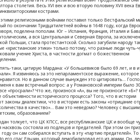
лтора столетия. Весь XVI век и всю вторую половину XVII века Е
инквизиторскими кострами.
 этими религиозными войнами поставил только Вестфальский м
ый по окончании Тридцатилетней войны в 1648 году, когда Евро
оворя, поделена пополам. Юг – Испания, Франция, Италия и Бав
атолическим, а вся Центральная и Северная Европа, за исключе
кой Польши, стала протестантской. Сколько загубили народу та
е «христианские этики» только потому, что разные люди чуть-ч
ковали учение Христа, в частности догмат о божественном
елении.
пять-таки, цитирую Мардана: «У большевиков было 69 лет, и в и
рали». Я извиняюсь за это непарламентское выражение, которое
 нравится. Но в данном случае вынужден это цитировать… Госп
 меня к вам встречный вопрос: а у Романовской империи было 30
все «просрали»? Что же, произнося «А», вы не произносите «Б»? 
 объективности исторического процесса? Того, что в истории
т законы диалектики, что в истории есть законы «отрицание от
количества в качество»… Вам это неведомо? Человеку с высшим
етским, образованием?
дан толкует, что ЦК КПСС, все республиканские ЦК и вообще чу
я насквозь состояла из подлецов и предателей. При этом он при
1 году он сам собирался вступать в эту «партию предателей». То
Но его спас Ельцин, который демобилизовал его из армии. Он, де