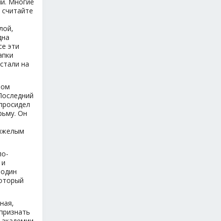
ми. Многие
, считайте
о
лой,
дна
се эти
апки
стали на
том
 Последний
 просидел
рьму. Он
тяжелым
ло-
 и
подин
который
ная,
 признать
й академии