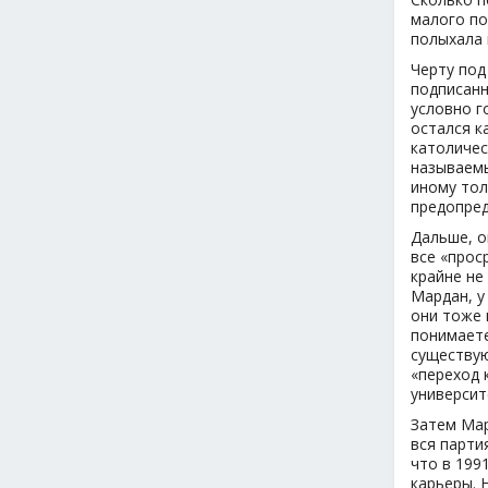
малого по
полыхала 
Черту под
подписанн
условно г
остался к
католичес
называемы
иному тол
предопред
Дальше, о
все «прос
крайне не
Мардан, у
они тоже 
понимаете
существую
«переход 
университ
Затем Мар
вся парти
что в 199
карьеры. 