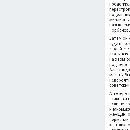
продолжае
перестрой
подельник
миллионы 
называемо
Горбачеву
Затем он 
судить ко
людей. Че
сталинско
на этом о
под пера 
Александр
масштабы 
невероятн
советский
А теперь 
этике вы 
если не с
инакомысл
женщин, о
Германии,
католикам
Сколько п