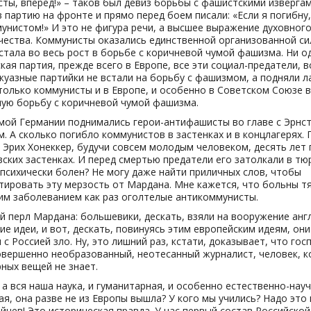
ты, вперед!» – таков был девиз борьбы с фашистскими изверга
в партию на фронте и прямо перед боем писали: «Если я погибну
унистом!» И это не фигура речи, а высшее выражение духовног
ества. Коммунисты оказались единственной организованной си
стала во весь рост в борьбе с коричневой чумой фашизма. Ни о
кая партия, прежде всего в Европе, все эти социал-предатели, в
уазные партийки не встали на борьбу с фашизмом, а подняли л
 только коммунисты и в Европе, и особенно в Советском Союзе в
ую борьбу с коричневой чумой фашизма.
мой Германии поднимались герои-антифашисты во главе с Эрнс
. А сколько погибло коммунистов в застенках и в концлагерях.
 Эрих Хонеккер, будучи совсем молодым человеком, десять лет
вских застенках. И перед смертью предатели его затолкали в тю
психически болен? Не могу даже найти приличных слов, чтобы
ировать эту мерзость от Мардана. Мне кажется, что больны 
им заболеванием как раз оголтелые антикоммунисты.
 перл Мардана: большевики, дескать, взяли на вооружение анг
ие идеи, и вот, дескать, повинуясь этим европейским идеям, они
 с Россией зло. Ну, это лишний раз, кстати, доказывает, что гос
вершенно необразованный, неотесанный журналист, человек, 
ных вещей не знает.
 а вся наша наука, и гуманитарная, и особенно естественно-науч
ая, она разве не из Европы вышла? У кого мы учились? Надо это
ейцев! Это историческая правда. У нас первый состав Российско