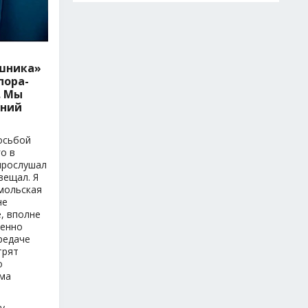
ешника»
пора-
. Мы
ений
осьбой
о в
 прослушал
вещал. Я
омольская
не
, вполне
шенно
ередаче
трят
о
има
у