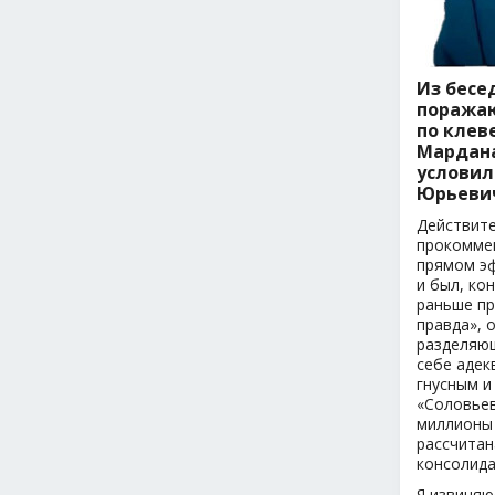
Из бесе
поражаю
по клев
Мардана
условил
Юрьеви
Действите
прокоммен
прямом эф
и был, ко
раньше пр
правда», 
разделяющ
себе адек
гнусным и
«Соловьев
миллионы 
рассчитан
консолида
Я извиняю