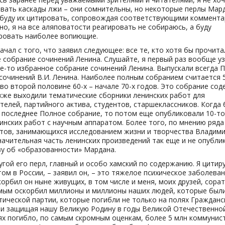
вать каскады лжи – они сомнительны, но некоторые перлы Мар
 буду их цитировать, сопровождая соответствующими коммента
но, я на все аляповатости реагировать не собираюсь, а буду
ровать наиболее вопиющие.
начал с того, что заявил следующее: все те, кто хотя бы прочита
 собрание сочинений Ленина. Слушайте, я первый раз вообще уз
е-то избранное собрание сочинений Ленина. Выпускали всегда 
сочинений В.И. Ленина. Наиболее полным собранием считается 5
во второй половине 60-х – начале 70-х годов. Это собрание сод
кже выходили тематические сборники ленинских работ для
телей, партийного актива, студентов, старшеклассников. Когда
последнее Полное собрание, то потом еще опубликовали 10-т
инских работ с научным аппаратом. Более того, по мнению ряда
тов, занимающихся исследованием жизни и творчества Владим
начительная часть ленинских произведений так еще и не опубл
ву об «образованности» Мардана.
угой его перл, главный и особо хамский по содержанию. Я цитир
ом в России, – заявил он, – это тяжелое психическое заболеван
корбил он ныне живущих, в том числе и меня, моих друзей, сора
мым оскорбил миллионы и миллионы наших людей, которые был
ической партии, которые погибли не только на полях Гражданс
 и защищая нашу Великую Родину в годы Великой Отечественно
ях погибло, по самым скромным оценкам, более 5 млн коммунис