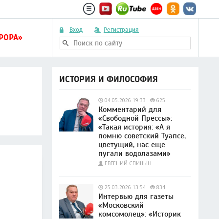
РЕДАКЦИЯ: ТЕЛ.: +7 (495) 111 22 72 (ПН-ПТ 10:00-18:
Вход
Регистрация
РОРА»
ИСТОРИЯ И ФИЛОСОФИЯ
04.05.2026 19:33
625
Комментарий для
«Свободной Прессы»:
«Такая история: «А я
помню советский Туапсе,
цветущий, нас еще
пугали водолазами»
ЕВГЕНИЙ СПИЦЫН
25.03.2026 13:54
834
Интервью для газеты
«Московский
комсомолец»: «Историк