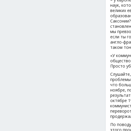
наук, кот
великих е
образован
Саксонии?
становлен
мы превзо
если ты г
англо-фра
таком тон
«У коммун
общество.
Просто уб
Слушайте,
проблемы 
что больш
ноябре, п
результат
октябре 1
коммунист
переворот
продержал
По поводу
этого про