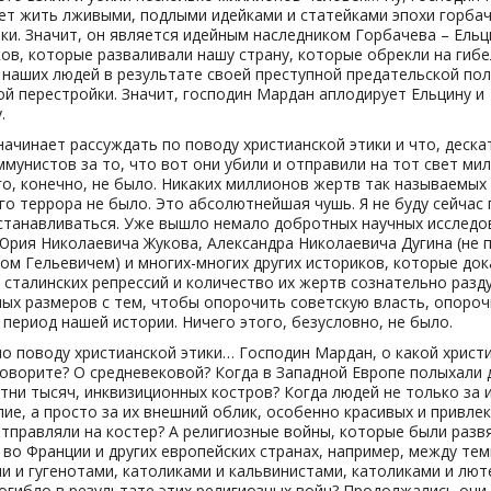
т жить лживыми, подлыми идейками и статейками эпохи горба
ки. Значит, он является идейным наследником Горбачева – Ельц
ов, которые разваливали нашу страну, которые обрекли на гибе
наших людей в результате своей преступной предательской пол
й перестройки. Значит, господин Мардан аплодирует Ельцину и
.
начинает рассуждать по поводу христианской этики и что, деска
ммунистов за то, что вот они убили и отправили на тот свет ми
го, конечно, не было. Никаких миллионов жертв так называемых
го террора не было. Это абсолютнейшая чушь. Я не буду сейчас
станавливаться. Уже вышло немало добротных научных исследов
Юрия Николаевича Жукова, Александра Николаевича Дугина (не п
ом Гельевичем) и многих-многих других историков, которые док
сталинских репрессий и количество их жертв сознательно разд
ых размеров с тем, чтобы опорочить советскую власть, опоро
 период нашей истории. Ничего этого, безусловно, не было.
по поводу христианской этики… Господин Мардан, о какой христ
говорите? О средневековой? Когда в Западной Европе полыхали 
отни тысяч, инквизиционных костров? Когда людей не только за 
ие, а просто за их внешний облик, особенно красивых и привле
тправляли на костер? А религиозные войны, которые были разв
 во Франции и других европейских странах, например, между те
и и гугенотами, католиками и кальвинистами, католиками и лю
огибло в результате этих религиозных войн? Продолжались они