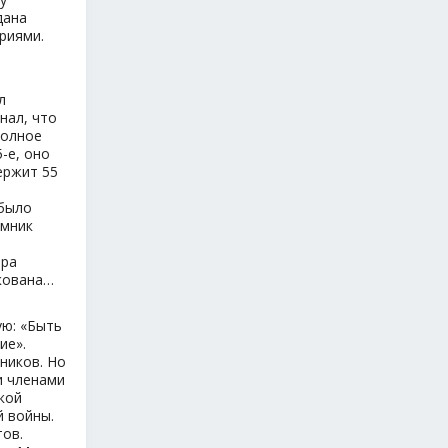
дана
риями.
л
нал, что
Полное
-е, оно
ержит 55
 было
омник
ира
икована…
ую: «Быть
ие».
тников. Но
и членами
кой
й войны.
тов.