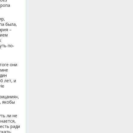
вропа
ир,
па была,
ария –
нием
к
уть по-
тоге они
 мне
один
0 лет, и
Не
рицания»,
, якобы
ть ли не
знается,
 есть ради
скать,