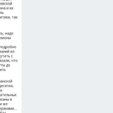
чевской
ина и их
ль
итики, так
ть, надо
ллионы
 подробно
аний из-
утать с
азали, что
уты до
чить
ианской
десятки,
их
кательных
язаны в
ми же
теранами…
 без