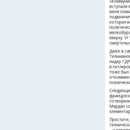
«Коммунис
вступали 
меня комм
подвижнич
которая в
политичес
мелкобурж
кверху. И
смертельн
Даже в са
Тельманом
лидер ГДР
в гитлеро
тоже был 
откоммент
психическ
Следующий
французск
сотворили
Мардан со
элементар
Простите,
техническ
– у европ