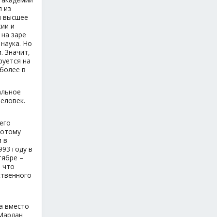
л из
л высшее
ии и
 на заре
наука. Но
. Значит,
руется на
 более в
альное
еловек.
его
Потому
и в
993 году в
тябре –
, что
ственного
а вместо
 Мардан