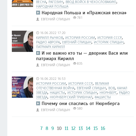
,
,
,
ВЕСНА
РАГОЗИН
ВВОД ВОЙСК В ЧЕХОСЛОВАКИЮ
НАРОДНАЯ ПОЛЬША
Народная Польша и «Пражская весна»
781
ЕВГЕНИЙ СПИЦЫН
16.06.2022 17:20
,
,
,
КИРИЛЛ РЫЧКОВ
ИСТОРИЯ РОССИИ
ИСТОРИЯ СССР
,
,
,
РАДИО АВРОРА
ЕВГЕНИЙ СПИЦЫН
ИСТОРИК СПИЦЫН
ПАТРИАРХ КИРИЛЛ
И не важно кто ты — дворник Вася или
патриарх Кирилл
835
ЕВГЕНИЙ СПИЦЫН
16.06.2022 16:53
,
,
ИСТОРИЯ РОССИИ
ИСТОРИЯ СССР
ВЕЛИКАЯ
,
,
,
ОТЕЧЕСТВЕННАЯ ВОЙНА
ЕВГЕНИЙ СПИЦЫН
ВОВ
КАНАЛ
,
,
,
,
ЗВЕЗДА
НАЦИСТЫ
ИСТОРИК СПИЦЫН
НЮРНБЕРГ
РАДИО
,
,
ЗВЕЗДА
НЮРНБЕРГСКИЙ ТРИБУНАЛ
ФАШИСТЫ
Почему они спаслись от Нюрнберга
580
ЕВГЕНИЙ СПИЦЫН
7
8
9
10
11
12
13
14
15
16