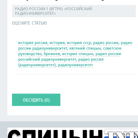
РАДИО РОССИИ-1 (ВГТРК): «РОССИЙСКИЙ
РАДИОУНИВЕРСИТЕТ»
ОЦЕНИТЕ СТАТЬЮ
история россии
,
история
,
история ссср
,
радио россии
,
радио
россии радиоуниверситет
,
евгений спицын
,
советское
руководство
,
брежнев
,
историк спицын
,
радио россии
российский радиоуниверситет
,
радио россия
(радиоуниверситет)
,
радиоуниверситет
ОБСУДИТЬ (0)