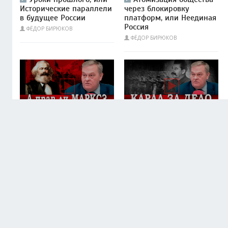
Исторические параллели
через блокировку
в будущее России
платформ, или Неединая
Россия
ФЁДОР БИРЮКОВ
ФЁДОР БИРЮКОВ
03.02.2025 13:31
21.01.2025 15:28
ИСТОРИЯ И ФИЛОСОФИЯ
ИСТОРИЯ И ФИЛОСОФИЯ
Хитрый план Сталина,
Зачем Сталин
или Партия, убившая
западный Берлин отдал
мечту
КИРИЛЛ РЫЧКОВ
КИРИЛЛ РЫЧКОВ