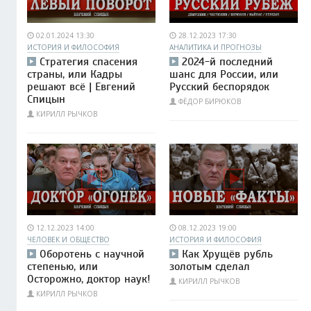
02.01.2024 13:30
28.12.2023 17:30
ИСТОРИЯ И ФИЛОСОФИЯ
АНАЛИТИКА И ПРОГНОЗЫ
Стратегия спасения
2024-й последний
страны, или Кадры
шанс для России, или
решают всё | Евгений
Русский беспорядок
Спицын
ФЁДОР БИРЮКОВ
КИРИЛЛ РЫЧКОВ
12.12.2023 14:00
08.12.2023 19:00
ЧЕЛОВЕК И ОБЩЕСТВО
ИСТОРИЯ И ФИЛОСОФИЯ
Оборотень с научной
Как Хрущёв рубль
степенью, или
золотым сделал
Осторожно, доктор наук!
КИРИЛЛ РЫЧКОВ
КИРИЛЛ РЫЧКОВ