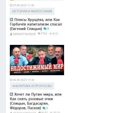
07.09.2023 11:30
ИСТОРИЯ И ФИЛОСОФИЯ
Плюсы Хрущёва, или Как
Горбачёв капитализм спасал
(Евгений Спицын)
6
7762
8 (1)
КИРИЛЛ РЫЧКОВ
06.09.2023 17:30
АНАЛИТИКА И ПРОГНОЗЫ
Хочет ли Путин мира, или
Как снять розовые очки
(Спицын, Багдасарян,
Фёдоров, Пасков)
3
8141
10 (1)