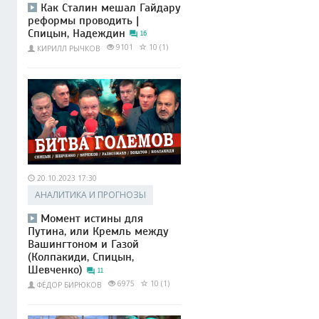
Как Сталин мешал Гайдару
реформы проводить |
Спицын, Надеждин
16
9101
10 (1)
КИРИЛЛ РЫЧКОВ
20.10.2023 17:30
АНАЛИТИКА И ПРОГНОЗЫ
Момент истины для
Путина, или Кремль между
Вашингтоном и Газой
(Колпакиди, Спицын,
Шевченко)
11
6975
10 (1)
ФЁДОР БИРЮКОВ