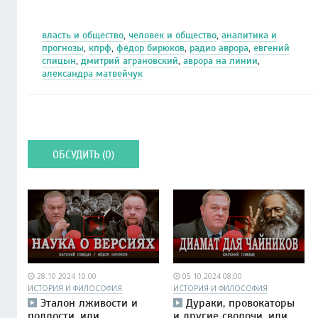
власть и общество
,
человек и общество
,
аналитика и
прогнозы
,
кпрф
,
фёдор бирюков
,
радио аврора
,
евгений
спицын
,
дмитрий аграновский
,
аврора на линии
,
александра матвейчук
ОБСУДИТЬ (0)
28.10.2024 10:00
05.10.2024 08:00
ИСТОРИЯ И ФИЛОСОФИЯ
ИСТОРИЯ И ФИЛОСОФИЯ
Эталон лживости и
Дураки, провокаторы
подлости, или
и другие сволочи, или