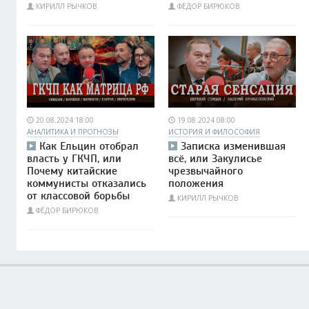
КИРИЛЛ РЫЧКОВ
ФЁДОР БИРЮКОВ
20.08.2024 18:00
19.08.2024 08:00
АНАЛИТИКА И ПРОГНОЗЫ
ИСТОРИЯ И ФИЛОСОФИЯ
Как Ельцин отобрал
Записка изменившая
власть у ГКЧП, или
всё, или Закулисье
Почему китайские
чрезвычайного
коммунисты отказались
положения
от классовой борьбы
КИРИЛЛ РЫЧКОВ
ФЁДОР БИРЮКОВ