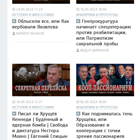
24.09.2024 11:23
16.09.2024 18:00
ИСТОРИЯ И ФИЛОСОФИЯ
АНАЛИТИКА И ПРОГНОЗЫ
Облысели все, или Как
Генпрокуратура
вербовали Яковлева
начинает спецоперацию
против реабилитации,
КИРИЛЛ РЫЧКОВ
или Патриотизм
сакральной пробы
ФЁДОР БИРЮКОВ
16.09.2024 12:27
06.09.2024 18:00
ИСТОРИЯ И ФИЛОСОФИЯ
АНАЛИТИКА И ПРОГНОЗЫ
Писал ли Хрущёв
Как поднималась тень
Кеннеди | Будённый и
Хрущёва, или
ядерная бомба | Свобода
Образование и
и диктатура Нестора
кооперация с точки
Махно | Евгений Спицын
зрения пассионариев